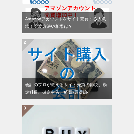
ョ
ン
Amazonアカウントをサイト売買する人急
増！譲渡方法や相場は？
会計のプロが教えるサイト売買の節税、勘
定科目、確定申告、経費-買収編-