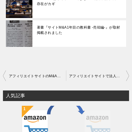
存在がカギ
著書『サイトM&A1年目の教科書 -売却編-』が取材
掲載されました
投
アフィリエイトサイトのM&Aの流れや失敗しない売買方法とは？
アフィリエイトサイトで法人化できる人の２大特徴！M&Aは向いてる？
稿
ナ
人気記事
ビ
ゲ
ー
シ