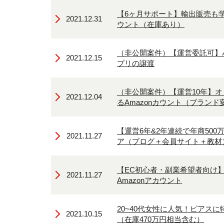
【6ヶ月サポート】輸出販売も学
2021.12.31
ウント（在庫あり）
（非公開案件）【運営委託可】
2021.12.15
プリの譲渡
（非公開案件）【運営10年】
2021.12.04
るAmazonカウント（ブランド
【運営6年&2年連続で年商50
2021.11.27
ア（ブログ＋会員サイト＋教材
【EC初心者・副業希望者向け】
2021.11.27
Amazonアカウント
20~40代女性に人気！ピアス
2021.10.15
（在庫470万円相当含む）