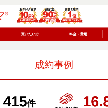
買いたい方
料金・費用
成約事例
415
16
件