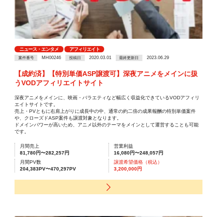
ニュース・エンタメ
アフィリエイト
MH00246
2020.03.01
2023.06.29
案件番号
投稿日
最終更新日
【成約済】【特別単価ASP譲渡可】深夜アニメをメインに扱
うVODアフィリエイトサイト
深夜アニメをメインに、映画・バラエティなど幅広く収益化できているVODアフィリ
エイトサイトです。
売上・PVともに右肩上がりに成長中の中、通常の約二倍の成果報酬の特別単価案件
や、クローズドASP案件も譲渡対象となります。
ドメインパワーが高いため、アニメ以外のテーマをメインとして運営することも可能
です。
月間売上
営業利益
81,780円〜282,257円
16,080円〜248,057円
月間PV数
譲渡希望価格（税込）
204,383PV〜470,297PV
3,200,000円