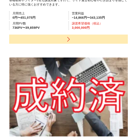
各種教材やライター1名も譲渡対象ですので、サイト運営初心者や行き詰まりを感じて
いる方に特に強くおすすめできます。
月間売上
営業利益
0円〜451,075円
−14,866円〜343,135円
月間PV数
譲渡希望価格（税込）
736PV〜39,859PV
3,000,000円