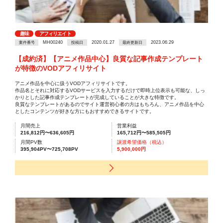
趣味
アフィリエイト
MH00240
2020.01.27
2023.06.29
案件番号
投稿日
最終更新日
【成約済】【アニメ作品中心】良質な記事作成テンプレート
が特徴のVODアフィリサイト
アニメ作品を中心に扱うVODアフィリサイトです。
作品名とそれに対応するVODサービスを入力するだけで即時上位表示も可能な、しっ
かりとした記事作成テンプレートが完成していることが大きな特徴です。
良質なテンプレートがあるのでサイト運営初心者の方はもちろん、アニメ作品を中心
としたコンテンツが好きな方にもおすすめできるサイトです。
月間売上
営業利益
216,812円〜636,605円
165,712円〜585,505円
月間PV数
譲渡希望価格（税込）
395,904PV〜725,708PV
5,900,000円