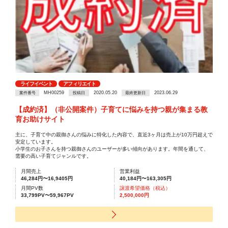
ライフイベント
アフィリエイト
MH00259
2020.05.20
2023.06.29
案件番号
投稿日
最終更新日
【成約済】（非公開案件）子育てに悩みを持つ親が集まる教
育お助けサイト
主に、子育て中の親御さんの悩みに特化した内容で、直近3ヶ月は売上が10万円超えで
安定しています。
小学生のお子さんを持つ親御さんのユーザーが多い傾向があります。年間を通して、
需要の高い子育てジャンルです。
月間売上
営業利益
46,284円〜16,9405円
40,184円〜163,305円
月間PV数
譲渡希望価格（税込）
33,799PV〜59,967PV
2,500,000円