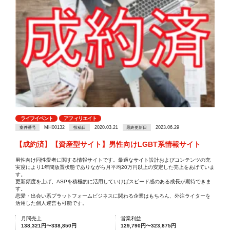
ライフイベント
アフィリエイト
MH00132
2020.03.21
2023.06.29
案件番号
投稿日
最終更新日
【成約済】【資産型サイト】男性向けLGBT系情報サイト
男性向け同性愛者に関する情報サイトです。最適なサイト設計およびコンテンツの充
実度により1年間放置状態でありながら月平均20万円以上の安定した売上をあげていま
す。
更新頻度を上げ、ASPを積極的に活用していけばスピード感のある成長が期待できま
す。
恋愛・出会い系プラットフォームビジネスに関わる企業はもちろん、外注ライターを
活用した個人運営も可能です。
月間売上
営業利益
138,321円〜338,850円
129,790円〜323,875円