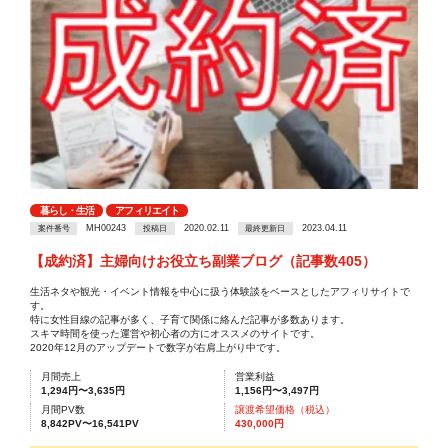
暮らし・生活
アフィリエイト
MH00243
2020.02.11
2023.04.11
案件番号
投稿日
最終更新日
【成約済】主婦向けお役立ち副業ブログ（記事数405）
生活ネタや観光・イベント情報を中心に扱う体験談をベースとしたアフィリサイトで
す。
特に女性目線の記事が多く、子育て関係に絡んだ記事が多数あります。
スキマ時間を使った運営や初心者の方にオススメのサイトです。
2020年12月のアップデートで数字が右肩上がり中です。
月間売上
営業利益
1,294円〜3,635円
1,156円〜3,497円
月間PV数
譲渡希望価格（税込）
8,842PV〜16,541PV
430,000円