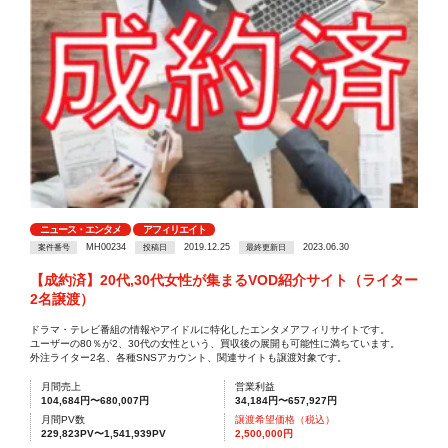
ニュース・エンタメ
アフィリエイト
MH00234
2019.12.25
2023.06.30
案件番号
投稿日
最終更新日
【成約済】20代,30代女性が集まるVOD紹介サイト（ライター
2名譲渡）
ドラマ・テレビ番組の情報やアイドルに特化したエンタメアフィリサイトです。
ユーザーの80％が2、30代の女性という、買収後の展開も可能性に満ちています。
外注ライター2名、各種SNSアカウント、関連サイトも譲渡対象です。
月間売上
営業利益
104,684円〜680,007円
34,184円〜657,927円
月間PV数
譲渡希望価格（税込）
229,823PV〜1,541,939PV
2,500,000円