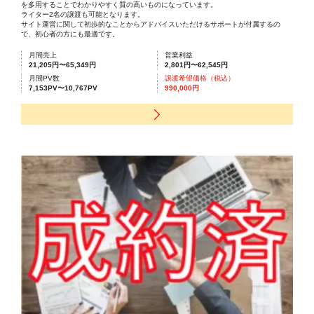
を多用することでわかりやすく質の高いものになっています。
ライター2名の譲渡も可能となります。
サイト運営に関して初歩的なことからアドバイスいただけるサポートが付属するの
で、初心者の方にも最適です。
月間売上
営業利益
21,205円〜65,349円
2,801円〜62,545円
月間PV数
譲渡希望価格（税込）
7,153PV〜10,767PV
990,000円