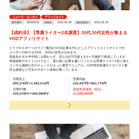
ニュース・エンタメ
アフィリエイト
MH00254
2020.04.28
2023.06.29
案件番号
投稿日
最終更新日
【成約済】【専属ライター2名譲渡】20代,30代女性が集まる
VODアフィリサイト
ドラマやスポーツのライブ配信のVOD記事を中心としたアフィリエイトサイトです。
ユーザーの80％を20代、30代の女性が占めます。
収益化わずか半年程にも関わらず、売上100万円超えを3ヶ月連続で達成しています。
実績抜群のサイトだけでなく、質の高い記事を書いてくださる専属ライター2名に加え
コンサル講師の方のチェックが入った運営マニュアル、ASP特別単価やクローズド案
件も譲渡など万全のサポート体制が整っています。
月間売上
営業利益
505,276円〜1,092,014円
432,097円〜961,775円
月間PV数
譲渡希望価格（税込）
129,274PV〜494,980PV
11,000,000円