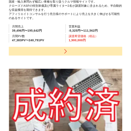
国産・輸入車問わず幅広い車種を取り扱うクルマ情報サイトです。
クローズドASPの特別単価及び専属ライター2名が譲渡対象に含まれるため、半自動的
な収益獲得を期待できます。
アフィリエイトコンサルを行う売主様のサポートにより売上を大きく伸ばせる可能性
のあるサイトです。
月間売上
営業利益
39,496円〜195,642円
-5,325円〜111,562円
月間PV数
譲渡希望価格（税込）
47,383PV〜240,791PV
1,900,000円