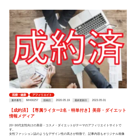
医療・健康
アフィリエイト
MH00257
2020.05.19
2023.05.01
案件番号
投稿日
最終更新日
【成約済】【専属ライター2名・特単付き】美容・ダイエット
情報メディア
20~30代女性向けの美容・コスメ・ダイエットがテーマのアフィリエイトサイトで
す。
女性ファッション誌のようなデザイン性の高さが特徴で、記事内容もオリジナル画像