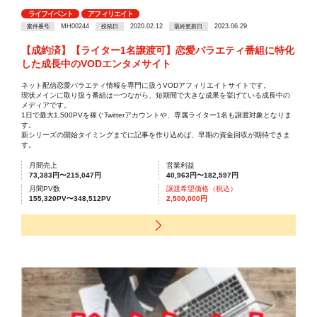
ライフイベント
アフィリエイト
MH00244
2020.02.12
2023.06.29
案件番号
投稿日
最終更新日
【成約済】【ライター1名譲渡可】恋愛バラエティ番組に特化
した成長中のVODエンタメサイト
ネット配信恋愛バラエティ情報を専門に扱うVODアフィリエイトサイトです。
現状メインに取り扱う番組は一つながら、短期間で大きな成果を挙げている成長中の
メディアです。
1日で最大1,500PVを稼ぐTwitterアカウントや、専属ライター1名も譲渡対象となりま
す。
新シリーズの開始タイミングまでに記事を作り込めば、早期の資金回収が期待できま
す。
月間売上
営業利益
73,383円〜215,047円
40,963円〜182,597円
月間PV数
譲渡希望価格（税込）
155,320PV〜348,512PV
2,500,000円