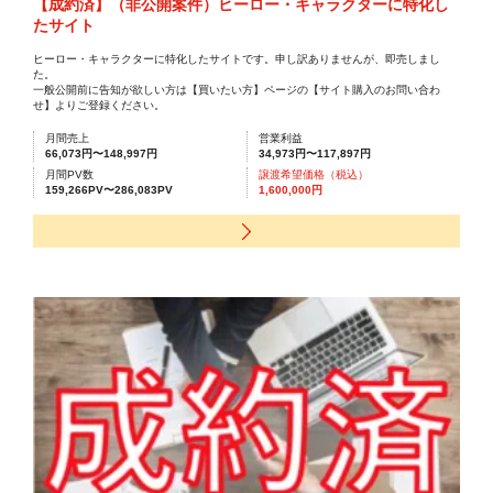
【成約済】（非公開案件）ヒーロー・キャラクターに特化し
たサイト
ヒーロー・キャラクターに特化したサイトです。申し訳ありませんが、即売しまし
た。
一般公開前に告知が欲しい方は【買いたい方】ページの【サイト購入のお問い合わ
せ】よりご登録ください。
月間売上
営業利益
66,073円〜148,997円
34,973円〜117,897円
月間PV数
譲渡希望価格（税込）
159,266PV〜286,083PV
1,600,000円