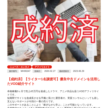
ニュース・エンタメ
アフィリエイト
MH00247
2020.02.27
2023.06.29
案件番号
投稿日
最終更新日
【成約済】【ライター1名譲渡可】優良中古ドメインを活用し
たVOD紹介サイト
本格稼働3ヶ月で売上45万円を達成したドラマ、アニメ作品を扱うVODアフィリサイ
トです。
短期間でサイトを急成長させる手腕に長けた運営者の、実質コンサルといっても差し
支えないサポートが今回の一番の売りです。
このサポートがあることにより「稼ぎながら学ぶ」ことが可能となっています。