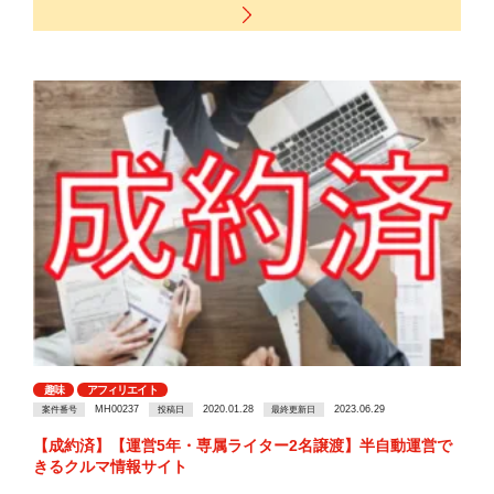
趣味
アフィリエイト
MH00237
2020.01.28
2023.06.29
案件番号
投稿日
最終更新日
【成約済】【運営5年・専属ライター2名譲渡】半自動運営で
きるクルマ情報サイト