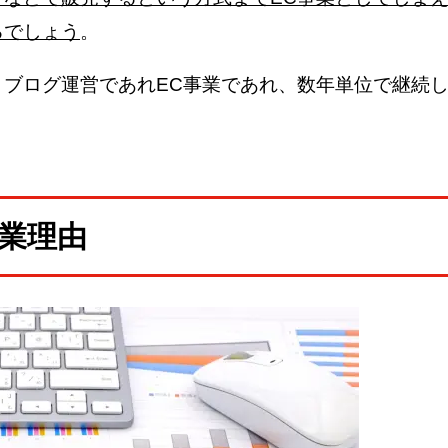
るでしょう
。
、ブログ運営であれEC事業であれ、数年単位で継続
。
業理由