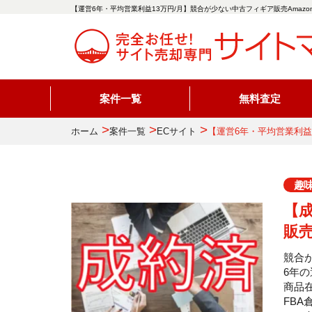
【運営6年・平均営業利益13万円/月】競合が少ない中古フィギア販売Amaz
案件一覧
無料査定
>
>
>
ホーム
案件一覧
ECサイト
【運営6年・平均営業利益
趣
【
販売
競合
6年
商品
FB