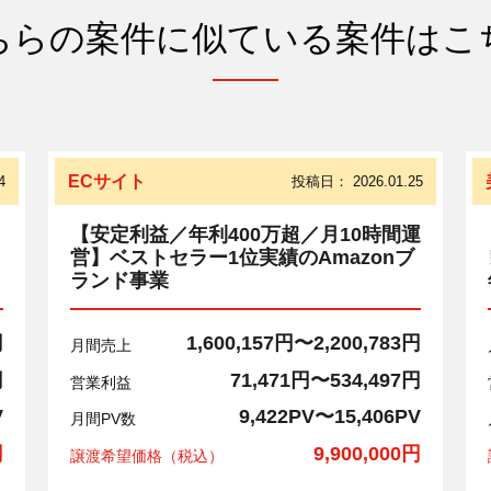
ちらの案件に似ている案件はこ
ECサイト
4
投稿日：
2026.01.25
【安定利益／年利400万超／月10時間運
営】ベストセラー1位実績のAmazonブ
ランド事業
円
1,600,157円〜2,200,783円
月間売上
円
71,471円〜534,497円
営業利益
V
9,422PV〜15,406PV
月間PV数
円
9,900,000円
譲渡希望価格（税込）