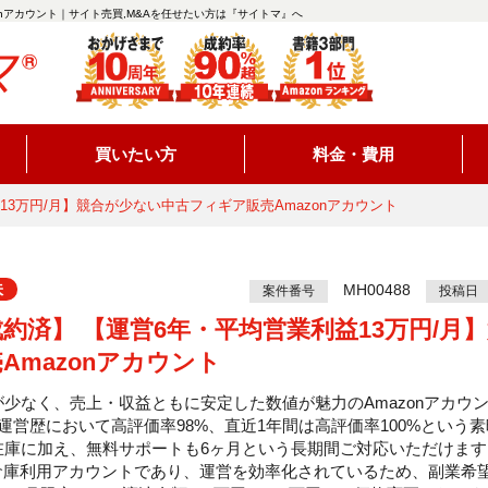
onアカウント｜サイト売買,M&Aを任せたい方は『サイトマ』へ
買いたい方
料金・費用
13万円/月】競合が少ない中古フィギア販売Amazonアカウント
味
MH00488
案件番号
投稿日
成約済】 【運営6年・平均営業利益13万円/
Amazonアカウント
が少なく、売上・収益ともに安定した数値が魅力のAmazonアカウ
の運営歴において高評価率98%、直近1年間は高評価率100%という
在庫に加え、無料サポートも6ヶ月という長期間ご対応いただけます
A倉庫利用アカウントであり、運営を効率化されているため、副業希