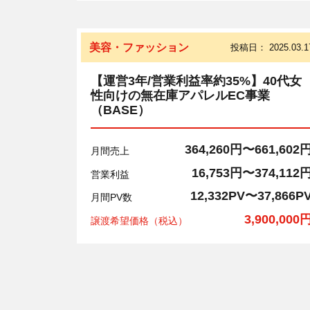
美容・ファッション
投稿日：
2025.03.1
【運営3年/営業利益率約35%】40代女
性向けの無在庫アパレルEC事業
（BASE）
364,260円〜661,602
月間売上
16,753円〜374,112
営業利益
12,332PV〜37,866P
月間PV数
3,900,000
譲渡希望価格（税込）