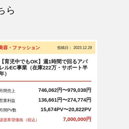
ちら
美容・ファッション
投稿日：
2023.12.29
【育児中でもOK】週1時間で回るアパ
レルEC事業（在庫222万・サポート半
年）
746,062円〜979,038円
月間売上
136,661円〜274,774円
営業利益
15,674PV〜20,822PV
月間PV数
7,000,000円
譲渡希望価格（税込）