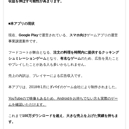
収益を伸ばす可能性が高まります。
■本アプリの現状
現在、
Google Play
で運営されている、
スマホ向け
ゲームアプリの運営
事業譲渡案件です。
フードコートが舞台となる、
注文の料理を時間内に提供するクッキング
シュミレーションゲーム
となり、
有名なゲーム
のため、広告を見たこと
やプレイしたことがある人も多いかもしれません。
売上の内訳は、プレイヤーによる広告収入です。
本アプリは、2018年1月に
ドバイ
のゲーム会社により制作されました。
YouTubeので映像もあるため、Androidをお持ちでない方も実際のゲー
ムを確認いただけます。
これまで
100万ダウンロードを超え、大きな売上を上げた実績を持ちま
す。