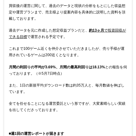
買収後の運営に関して、過去のデータと現状の分析をもとにした収益想
定や運営プランまで、売主様より提案内容を具体的に説明した資料を頂
戴しております。
過去データを元に作成した想定収益プランだと、
約13ヶ月
で投資回収が
できる目標
で運営される予定です。
これまで100ゲーム近くを仲介させていただきましたが、売り手様が運
用されているゲームは200近くとなります。
月間の利回りの平均が3.69%、月間の最高利回りは18.13%
との報告を伺
っております。（※5月7日時点）
また、1日の新規平均ダウンロード数は約35万人と、毎月数値を伸ばし
ています。
全てを任せることになる運営委託という形ですが、大変素晴らしい実績
を出してくださっております。
■週1回の運営レポートが届きます