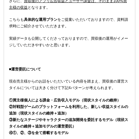
さらに、
買収後のアプリ広告収益とユーザー課金は、そのまま100%買
主様の収益
となります。
こちらも
具体的な運用プラン
をご提案いただいておりますので、資料請
求時にご紹介させていただきます。
実績データも公開してくださっておりますので、買収後の運用がイメー
ジしていただきやすいかと思います。
■運営委託について
現在売主様からのお話をいただいている内容を踏まえ、買収後の運営ス
タイルについては大きく分けて下記4パターンが考えられます。
①買主様個人による課金・広告収入モデル（現状スタイルの維持）
②対戦型ゲームのプラットフォームを利用した、新しい収益スタイルの
追加（現状スタイルの維持＋追加）
③新たなステージやキャラクターの追加開発を委託するモデル（現状ス
タイルの維持＋追加モデルの運営委託）
④①、②、③を全て搭載するモデル