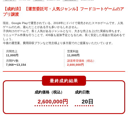
【成約済】 【運営委託可・人気ジャンル】フードコートゲームのア
プリ譲渡
現在、Google Playで運営されている、2018年にドバイで発売されたスマホゲームです。人気
ゲームのため、遊んだことがある方も多いかもしれません。
子供向けのゲームで、長く人気があるジャンルとなり、大きな売上を上げた実績を持ちます。
リニューアル作業を行うことで、iOS版も追加予定となるため、長く安定した収益が見込めるで
しょう。
今後の運営案、費用回収プランなど売主様より多方面でのご提案をいただいています。
月間売上
営業利益
11,000円
11,000円
月間PV数
譲渡希望価格（税込）
7,068〜13,154
2,600,000円
最終成約結果
成約価格（税込）
成約日数
2,600,000円
20日