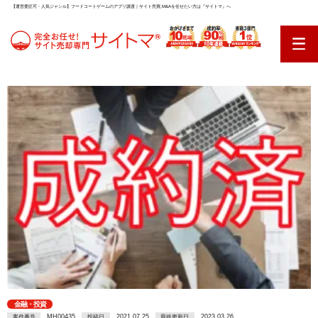
【運営委託可・人気ジャンル】フードコートゲームのアプリ譲渡｜サイト売買,M&Aを任せたい方は『サイトマ』へ
金融・投資
MH00435
2021.07.25
2023.03.26
案件番号
投稿日
最終更新日