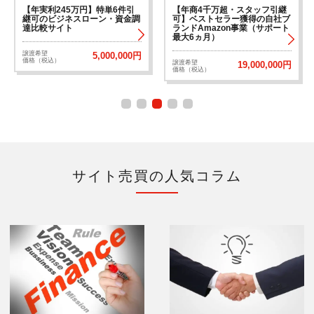
【年実利245万円】特単6件引
【年商4千万超・スタッフ引継
継可のビジネスローン・資金調
可】ベストセラー獲得の自社ブ
達比較サイト
ランドAmazon事業（サポート
最大6ヵ月）
譲渡希望
5,000,000円
価格（税込）
譲渡希望
19,000,000円
価格（税込）
サイト売買の人気コラム