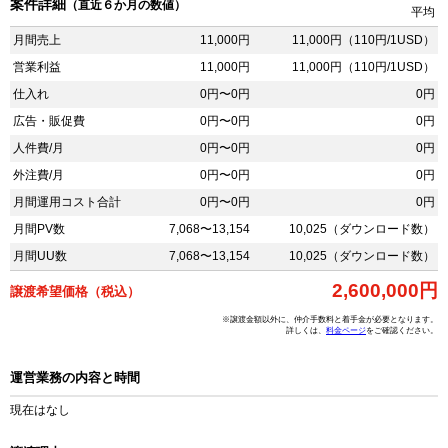
案件詳細
（直近６か月の数値）
平均
月間売上
11,000円
11,000円（110円/1USD）
営業利益
11,000円
11,000円（110円/1USD）
仕入れ
0円〜0円
0円
広告・販促費
0円〜0円
0円
人件費/月
0円〜0円
0円
外注費/月
0円〜0円
0円
月間運用コスト合計
0円〜0円
0円
月間PV数
7,068〜13,154
10,025（ダウンロード数）
月間UU数
7,068〜13,154
10,025（ダウンロード数）
2,600,000円
譲渡希望価格（税込）
※譲渡金額以外に、仲介手数料と着手金が必要となります。
詳しくは、
料金ページ
をご確認ください。
運営業務の内容と時間
現在はなし