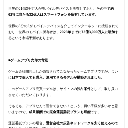
世界の51億3千万人がモバイルデバイスを所有しており、その中で
約
62%に当たる32億人はスマートフォンを所有しています。
世界の3分の2がモバイルデバイスを介してインターネットに接続されて
おり、世界のモバイル所有者は、
2023年までに73億3,000万人に増加す
る
という市場予測があります。
■ゲームアプリ売却の背景
ゲーム会社間同士しか売買されてこなかったゲームアプリですが、つい
に
日本で個人でも購入、運用できるモデルが構築されました。
このゲームアプリ売買モデルは、
サイトマの独占案件
として、取り扱い
させていただいております。
そもそも、アプリなんて運営できない！という、買い手様が多いかと思
いますので、
成果報酬での完全運営委託プランも可能
です。
運営委託プランの場合、
運営会社の広告ネットワークを安く使えるので