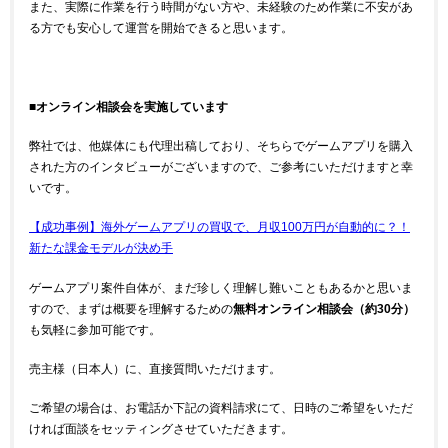
また、実際に作業を行う時間がない方や、未経験のため作業に不安があ
る方でも安心して運営を開始できると思います。
■オンライン相談会を実施しています
弊社では、他媒体にも代理出稿しており、そちらでゲームアプリを購入
された方のインタビューがございますので、ご参考にいただけますと幸
いです。
【成功事例】海外ゲームアプリの買収で、月収100万円が自動的に？！
新たな課金モデルが決め手
ゲームアプリ案件自体が、まだ珍しく理解し難いこともあるかと思いま
すので、まずは概要を理解するための
無料オンライン相談会（約30分）
も気軽に参加可能です。
売主様（日本人）に、直接質問いただけます。
ご希望の場合は、お電話か下記の資料請求にて、日時のご希望をいただ
ければ面談をセッティングさせていただきます。