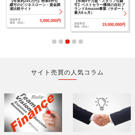
【年実利245万円】特単6件引
【年商4千万超・スタッフ引継
継可のビジネスローン・資金調
可】ベストセラー獲得の自社ブ
達比較サイト
ランドAmazon事業（サポート
最大6ヵ月）
譲渡希望
5,000,000円
価格（税込）
譲渡希望
19,000,000円
価格（税込）
サイト売買の人気コラム