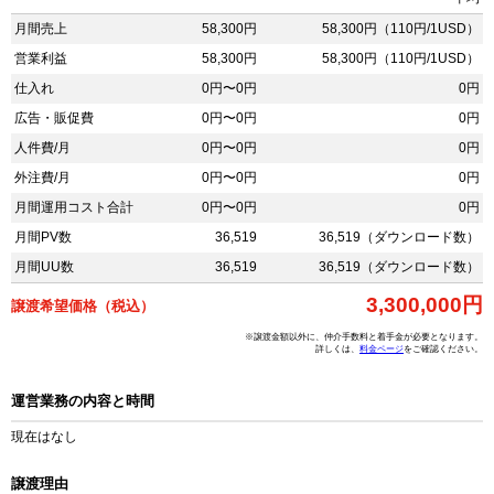
月間売上
58,300円
58,300円（110円/1USD）
営業利益
58,300円
58,300円（110円/1USD）
仕入れ
0円〜0円
0円
広告・販促費
0円〜0円
0円
人件費/月
0円〜0円
0円
外注費/月
0円〜0円
0円
月間運用コスト合計
0円〜0円
0円
月間PV数
36,519
36,519（ダウンロード数）
月間UU数
36,519
36,519（ダウンロード数）
3,300,000円
譲渡希望価格（税込）
※譲渡金額以外に、仲介手数料と着手金が必要となります。
詳しくは、
料金ページ
をご確認ください。
運営業務の内容と時間
現在はなし
譲渡理由