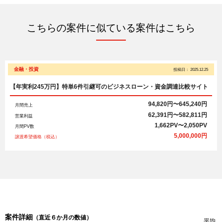
こちらの案件に似ている案件はこちら
金融・投資
投稿日：
2025.12.25
【年実利245万円】特単6件引継可のビジネスローン・資金調達比較サイト
94,820円〜645,240円
月間売上
62,391円〜582,811円
営業利益
1,662PV〜2,050PV
月間PV数
5,000,000円
譲渡希望価格（税込）
案件詳細
（直近６か月の数値）
平均