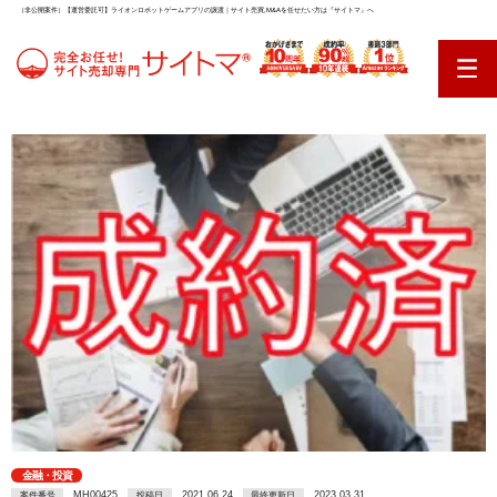
（非公開案件）【運営委託可】ライオンロボットゲームアプリの譲渡｜サイト売買,M&Aを任せたい方は『サイトマ』へ
金融・投資
MH00425
2021.06.24
2023.03.31
案件番号
投稿日
最終更新日