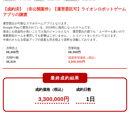
【成約済】 （非公開案件）【運営委託可】ライオンロボットゲーム
アプリの譲渡
運営委託が可能なスマホゲームアプリとなります。
Google Playで運営されている、2018年に発売になったゲームです。
過去にも収益性が高いことで人気のジャンルとなり、運営委託の面でも「ユーザーも多いので
複数類似ゲームを運営しても影響はございません。」とコメントをいただいております。
今後のさらなる収益アップの提案も売主様より資料を頂戴しております。
月間売上
営業利益
58,300円
58,300円
月間PV数
譲渡希望価格（税込）
36,519
3,300,000円
最終成約結果
成約価格（税込）
成約日数
3,300,000円
1日