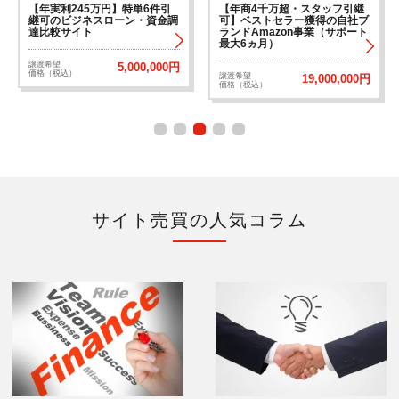
【年実利245万円】特単6件引
【年商4千万超・スタッフ引継
継可のビジネスローン・資金調
可】ベストセラー獲得の自社ブ
達比較サイト
ランドAmazon事業（サポート
最大6ヵ月）
譲渡希望
5,000,000円
価格（税込）
譲渡希望
19,000,000円
価格（税込）
サイト売買の人気コラム