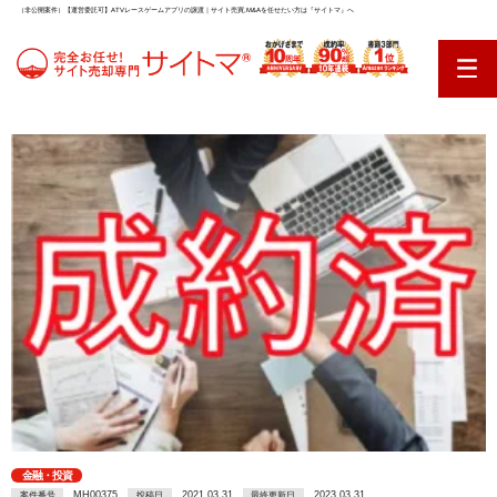
（非公開案件）【運営委託可】ATVレースゲームアプリの譲渡｜サイト売買,M&Aを任せたい方は『サイトマ』へ
金融・投資
MH00375
2021.03.31
2023.03.31
案件番号
投稿日
最終更新日