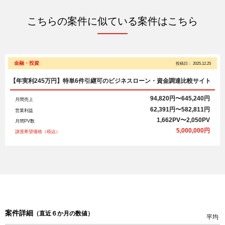
こちらの案件に似ている案件はこちら
金融・投資
投稿日：
2025.12.25
【年実利245万円】特単6件引継可のビジネスローン・資金調達比較サイト
94,820円〜645,240円
月間売上
62,391円〜582,811円
営業利益
1,662PV〜2,050PV
月間PV数
5,000,000円
譲渡希望価格（税込）
案件詳細
（直近６か月の数値）
平均