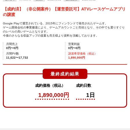
【成約済】 （非公開案件）【運営委託可】ATVレースゲームアプリ
の譲渡
Google Playで運営されている、2015年にフィンランドで発売されたゲームす。
ゲーム開発会社の事業撤退により、ゲームアカウントごと売却となり、その中でも選りすぐり
のレベルの高いゲームとなります。
今後のさらなる収益アップの提案も売主様より資料を頂戴しております。
月間売上
営業利益
0円〜0円
0円〜0円
月間PV数
譲渡希望価格（税込）
11,622〜17,732
1,890,000円
最終成約結果
成約価格（税込）
成約日数
1,890,000円
1日