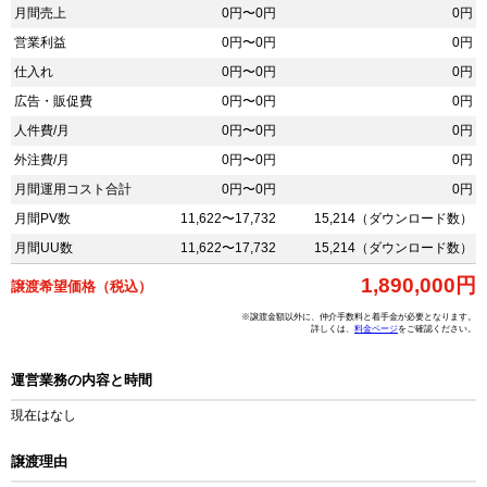
月間売上
0円〜0円
0円
営業利益
0円〜0円
0円
仕入れ
0円〜0円
0円
広告・販促費
0円〜0円
0円
人件費/月
0円〜0円
0円
外注費/月
0円〜0円
0円
月間運用コスト合計
0円〜0円
0円
月間PV数
11,622〜17,732
15,214（ダウンロード数）
月間UU数
11,622〜17,732
15,214（ダウンロード数）
1,890,000円
譲渡希望価格（税込）
※譲渡金額以外に、仲介手数料と着手金が必要となります。
詳しくは、
料金ページ
をご確認ください。
運営業務の内容と時間
現在はなし
譲渡理由