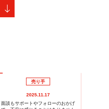
売り手
2025.10.01
驚くほどトントン拍子で譲渡完了ま
まずは