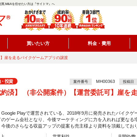
買,M&Aを任せたい方は『サイトマ』へ
買いたい方
料金・費用
可】崖を走るバイクゲームアプリの譲渡
融・投資
MH00363
案件番号
投稿日
成約済】 （非公開案件）【運営委託可】崖を
Google Playで運営されている、2018年9月に発売されたバイク
ドのゲーム会社となり、今後マーケティングに力を入れれば更なる
、今後のさらなる収益アップの提案も売主様より資料を頂戴してお
売上
営業利益
月間PV数