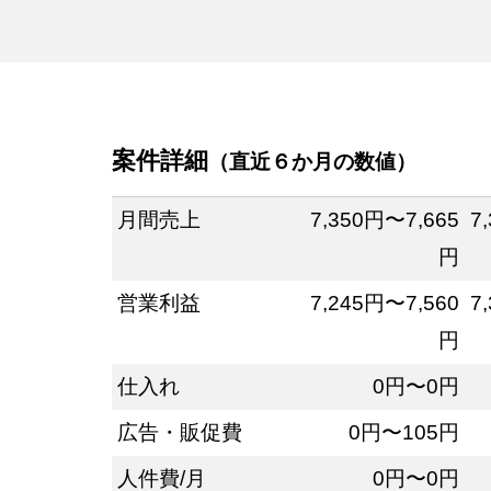
案件詳細
（直近６か月の数値）
月間売上
7,350円〜7,665
7
円
営業利益
7,245円〜7,560
7
円
仕入れ
0円〜0円
広告・販促費
0円〜105円
人件費/月
0円〜0円