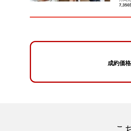
7,35
成約価格
こ