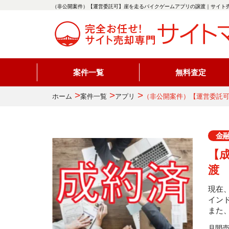
（非公開案件）【運営委託可】崖を走るバイクゲームアプリの譲渡｜サイト売
案件一覧
無料査定
>
>
>
ホーム
案件一覧
アプリ
（非公開案件）【運営委託
金
【
渡
現在、
イン
また
月間