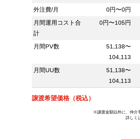
外注費/月
0円〜0円
月間運用コスト合
0円〜105円
計
月間PV数
51,138〜
104,113
月間UU数
51,138〜
104,113
譲渡希望価格（税込）
※譲渡金額以外に、仲介
詳しく