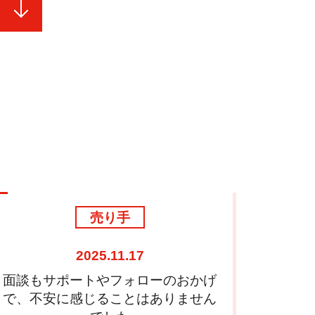
売り手
2025.10.01
驚くほどトントン拍子で譲渡完了ま
まずは
で終えることができました