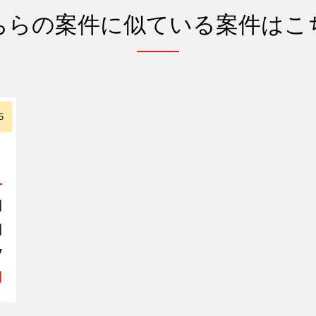
ちらの案件に似ている案件はこ
5
円
円
V
円