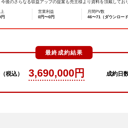
、今後のさらなる収益アップの提案も売主様より資料を頂戴してお
売上
営業利益
月間PV数
0円
0円〜0円
46〜71（ダウンロー
最終成約結果
3,690,000円
（税込）
成約日