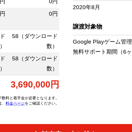
0円
0円
2020年8月
0円
0円
譲渡対象物
ード
58（ダウンロード
Google Playゲ
）
数）
無料サポート期間（6
ード
58（ダウンロード
）
数）
3,690,000円
手数料と着手金が必要となります。
は、
料金ページ
をご確認ください。