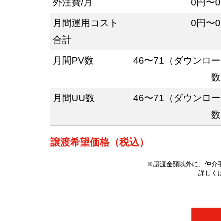
外注費/月
0円〜
月間運用コスト
0円〜
合計
月間PV数
46〜71（ダウンロ
数
月間UU数
46〜71（ダウンロ
数
譲渡希望価格（税込）
※譲渡金額以外に、仲介
詳しく