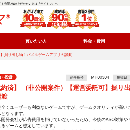
ト売買,M&Aを任せたい方は『サイトマ』へ
買いたい方
料金・費用
可】掘り出し物！パズルゲームアプリの譲渡
融・投資
MH00304
案件番号
投稿日
成約済】 （非公開案件）【運営委託可】掘り
譲渡
後全くユーザーも利益ないゲームですが、ゲームクオリティが高い
ムとなります。
ム開発会社が広告費用を掛けていなかったため、今後のASO対策や
れるゲームと想定しています。