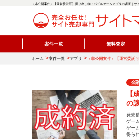
（非公開案件）【運営委託可】掘り出し物！パズルゲームアプリの譲渡｜サイ
案件一覧
無料査定
>
>
>
ホーム
案件一覧
アプリ
（非公開案件）【運営委託
金
【
の
発売
ゲー
ゲー
得ら