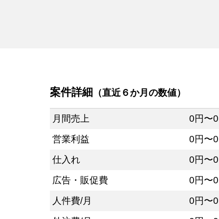
案件詳細
（直近６か月の数値）
月間売上
0円〜
営業利益
0円〜
仕入れ
0円〜
広告・販促費
0円〜
人件費/月
0円〜