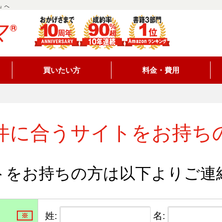
』へ
買いたい方
料金・費用
件に合うサイトをお持ち
トをお持ちの方は以下よりご連
姓:
名:
※