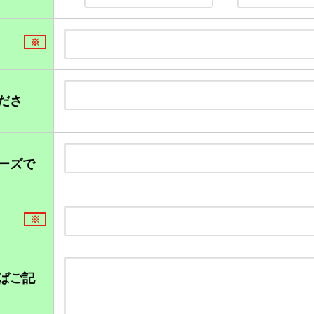
※
ださ
ーズで
※
ばご記